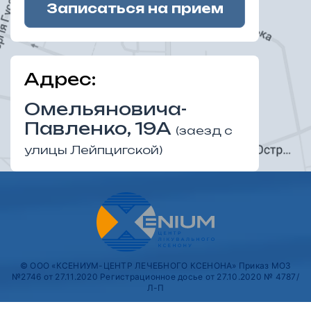
Адрес:
Омельяновича-
Павленко, 19А
(заезд с
улицы Лейпцигской)
© ООО «КСЕНИУМ-ЦЕНТР ЛЕЧЕБНОГО КСЕНОНА» Приказ МОЗ
№2746 от 27.11.2020 Регистрационное досье от 27.10.2020 № 4787/
Л-П