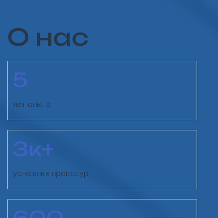
О нас
5
лет опыта
3
к+
успешных процедур
600