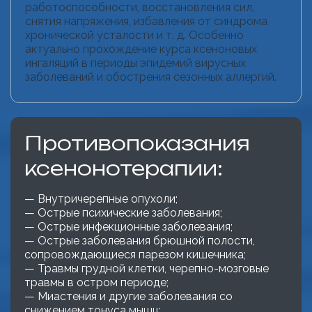
работоспособности, восстановления сил,
снятия напряжения, избавления от синдрома
хронической усталости и т. д. Особенно
актуально прохождение курса ксеноновых
ингаляций в периоды эпидемий вирусных
заболеваний и обострения сезонных аллергий.
Противопоказания
ксенонотерапии:
— Внутричерепные опухоли;
— Острые психические заболевания;
— Острые инфекционные заболевания;
— Острые заболевания брюшной полости,
сопровождающиеся парезом кишечника;
— Травмы грудной клетки, черепно-мозговые
травмы в остром периоде;
— Миастения и другие заболевания со
снижением тонуса мышц;